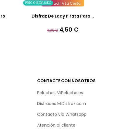
PRECIO REBAJADO
Añadir A La Cesta
gro
Disfraz De Lady Pirata Para...
4,50 €
Precio
Precio
11,90 €
base
CONTACTE CON NOSOTROS
Peluches MiPeluche.es
Disfraces MiDisfraz.com
Contacto vía
Whatsapp
Atención al cliente