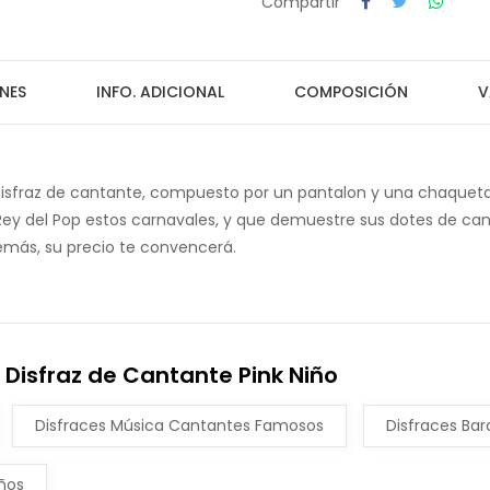
Compartir
NES
INFO. ADICIONAL
COMPOSICIÓN
V
 disfraz de cantante, compuesto por un pantalon y una chaque
Rey del Pop estos carnavales, y que demuestre sus dotes de cantan
más, su precio te convencerá.
 Disfraz de Cantante Pink Niño
Disfraces Música Cantantes Famosos
Disfraces Bara
iños