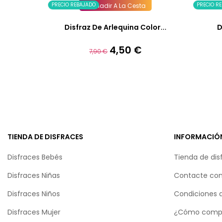
PRECIO REBAJADO
PRECIO R
Añadir A La Cesta
Disfraz De Arlequina Color...
D
4,50 €
Precio
Precio
7,90 €
base
TIENDA DE DISFRACES
INFORMACIÓ
Disfraces Bebés
Tienda de dis
Disfraces Niñas
Contacte con
Disfraces Niños
Condiciones 
Disfraces Mujer
¿Cómo comp