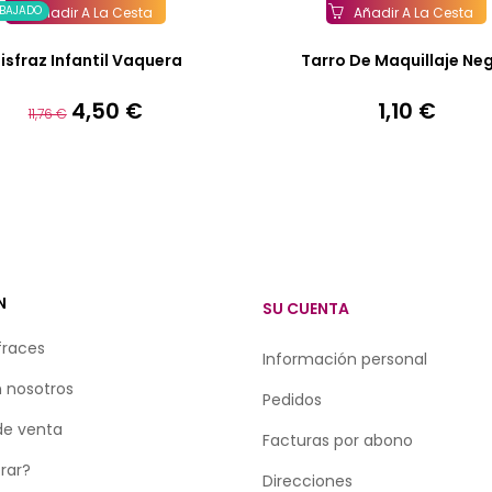
EBAJADO
Añadir A La Cesta
Añadir A La Cesta
isfraz Infantil Vaquera
Tarro De Maquillaje Ne
4,50 €
1,10 €
Precio
Precio
Precio
11,76 €
base
N
SU CUENTA
fraces
Información personal
 nosotros
Pedidos
de venta
Facturas por abono
rar?
Direcciones