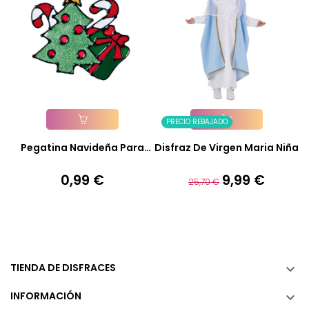
PRECIO REBAJADO
Añadir A La Cesta
Añadir A La Cesta
Pegatina Navideña Para
Disfraz De Virgen Maria Niña
Cristal
0,99 €
9,99 €
Precio
Precio
Precio
25,70 €
base
TIENDA DE DISFRACES

INFORMACIÓN
