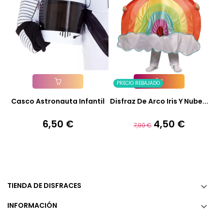
PRECIO REBAJADO
Añadir A La Cesta
Añadir A La Cesta
Casco Astronauta Infantil
Disfraz De Arco Iris Y Nube...
6,50 €
4,50 €
Precio
Precio
Precio
7,90 €
base
TIENDA DE DISFRACES

INFORMACIÓN
