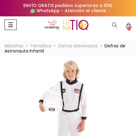
ENVÍO GRATIS pedidos superiores a 60€
WhatsApp
-
Atención al cliente
Navegación
☰
0
de
palanca
MiDisfraz
Temática
Disfraz Astronauta
Disfraz de
Astronauta Infantil