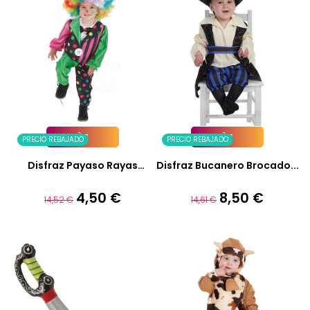
PRECIO REBAJADO
PRECIO REBAJADO
Añadir A La Cesta
Añadir A La Cesta
Disfraz Payaso Rayas
Disfraz Bucanero Brocado...
Bebe...
4,50 €
8,50 €
Precio
Precio
Precio
Precio
14,52 €
14,61 €
base
base