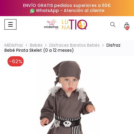
ENVÍO GRATIS pedidos superiores a 60€
WhatsApp
-
Atención al cliente
Navegación
☰
0
de
palanca
MiDisfraz
Bebés
Disfraces Baratos Bebés
Disfraz
Bebé Pirata Skelet (0 a 12 meses)
-62%