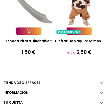
PRECIO REBAJADO
Añadir A La Cesta
Añadir A La Cesta
Espada Pirata Hinchable *
Disfraz De Vaquita Mimosa
Bebé
1,50 €
6,50 €
Precio
Precio
Precio
16,10 €
base
TIENDA DE DISFRACES

INFORMACIÓN

SU CUENTA
