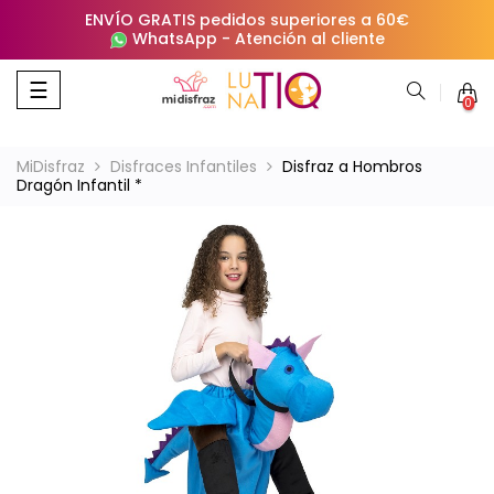
ENVÍO GRATIS pedidos superiores a 60€
WhatsApp
-
Atención al cliente
Navegación
☰
0
de
palanca
MiDisfraz
Disfraces Infantiles
Disfraz a Hombros
Dragón Infantil *