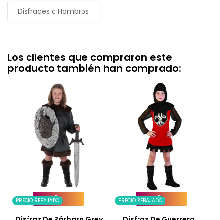
Disfraces a Hombros
Los clientes que compraron este
producto también han comprado:
PRECIO REBAJADO
PRECIO REBAJADO
Añadir A La Cesta
Añadir A La Cesta
Disfraz De Bárbara Grey
Disfraz De Guerrera...