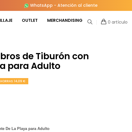
WhatsApp
-
Atención al cliente
LLAJE
OUTLET
MERCHANDISING
0 artículo
o
bros de Tiburón con
ya para Adulto
AHORRAS 14,09 €
nte De La Playa para Adulto