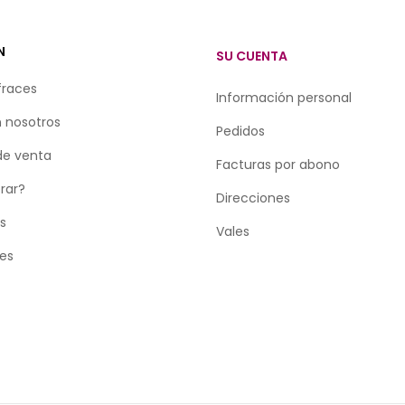
N
SU CUENTA
fraces
Información personal
 nosotros
Pedidos
de venta
Facturas por abono
rar?
Direcciones
as
Vales
tes