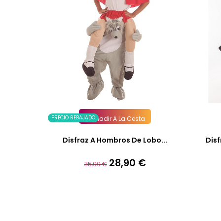
PRECIO REBAJADO
Añadir A La Cesta
Disfraz A Hombros De Lobo...
Dis
28,90 €
Precio
Precio
35,99 €
base