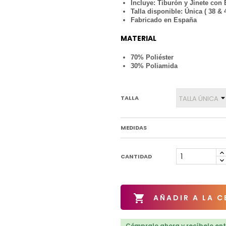
Incluye: Tiburón y Jinete con
Talla disponible: Única ( 38 & 
Fabricado en España
MATERIAL
70% Poliéster
30% Poliamida
TALLA
MEDIDAS
CANTIDAD

AÑADIR A LA C
Cómpralo ahora y recíbelo entr