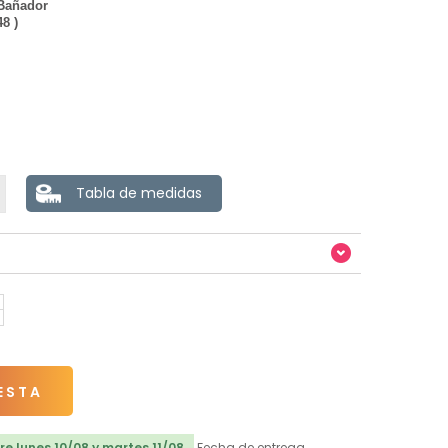
 Bañador
48 )
Tabla de medidas
ESTA
e lunes 10/08 y martes 11/08
Fecha de entrega