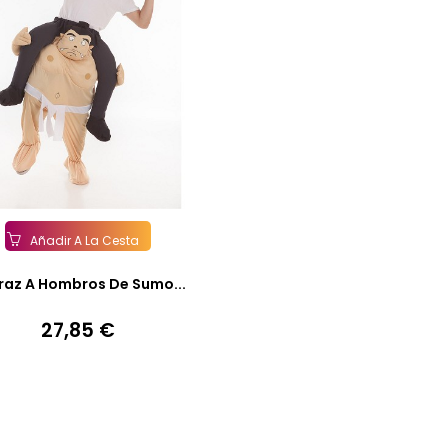
Añadir A La Cesta
fraz A Hombros De Sumo...
27,85 €
Precio