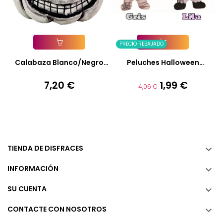
PRECIO REBAJADO
Añadir A La Cesta
Añadir A La Cesta
Calabaza Blanco/Negro
Peluches Halloween
20X16...
Surtidos
7,20 €
1,99 €
Precio
Precio
Precio
4,06 €
base
TIENDA DE DISFRACES

INFORMACIÓN

SU CUENTA

CONTACTE CON NOSOTROS
