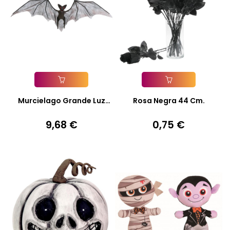
Añadir A La Cesta
Añadir A La Cesta
Murcielago Grande Luz
Rosa Negra 44 Cm.
120Cm.
9,68 €
0,75 €
Precio
Precio