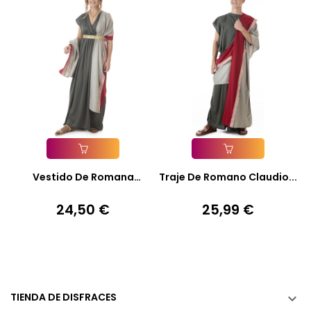
Añadir A La Cesta
Añadir A La Cesta
Vestido De Romana
Traje De Romano Claudio...
Claudia...
24,50 €
25,99 €
Precio
Precio
TIENDA DE DISFRACES
