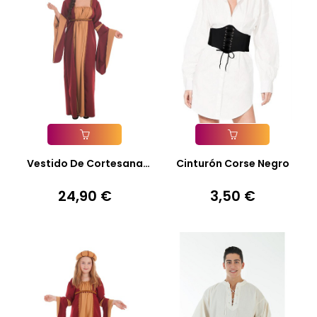
Añadir A La Cesta
Añadir A La Cesta
Vestido De Cortesana
Cinturón Corse Negro
Para...
24,90 €
3,50 €
Precio
Precio