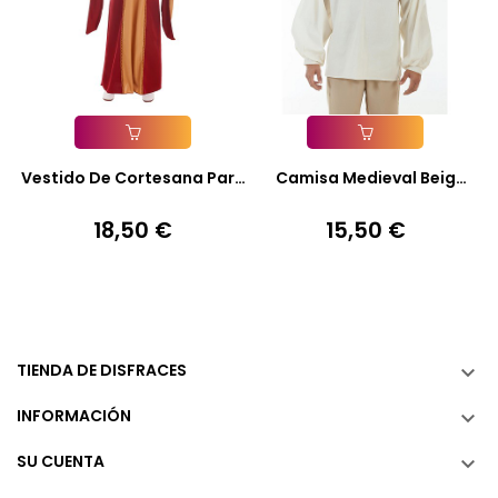
Añadir A La Cesta
Añadir A La Cesta
Vestido De Cortesana Para
Camisa Medieval Beig
Niña
Para...
18,50 €
15,50 €
Precio
Precio
TIENDA DE DISFRACES

INFORMACIÓN

SU CUENTA
