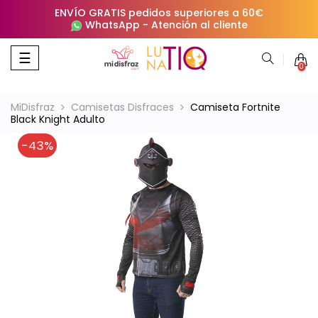
ENVÍO GRATIS pedidos superiores a 60€
WhatsApp
-
Atención al cliente
Navegación
☰
0
de
palanca
MiDisfraz
Camisetas Disfraces
Camiseta Fortnite
Black Knight Adulto
-43%