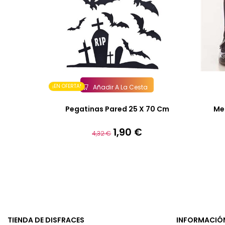
¡EN OFERTA!
Añadir A La Cesta
Pegatinas Pared 25 X 70 Cm
Med
1,90 €
Precio
Precio
4,32 €
base
TIENDA DE DISFRACES
INFORMACIÓ