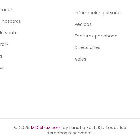
fraces
Información personal
 nosotros
Pedidos
de venta
Facturas por abono
rar?
Direcciones
as
Vales
tes
© 2026
MiDisfraz.com
by Lunatiq Fest, S.L. Todos los
derechos reservados.