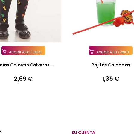
Añadir A La Cesta
Añadir A La Cesta
ias Calcetin Calveras...
Pajitas Calabaza
2,69 €
1,35 €
Precio
Precio
N
SU CUENTA