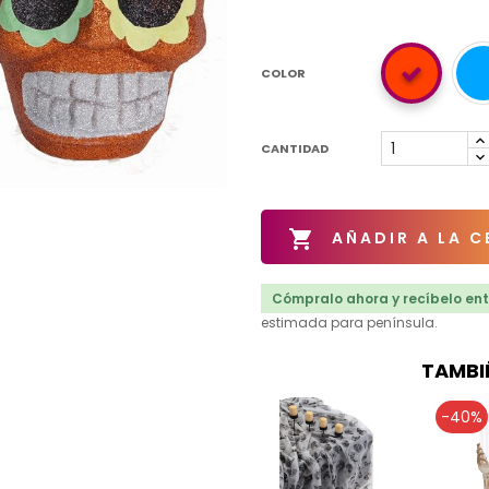
COLOR
CANTIDAD

AÑADIR A LA C
Cómpralo ahora y recíbelo entr
estimada para península.
TAMBI
-40%