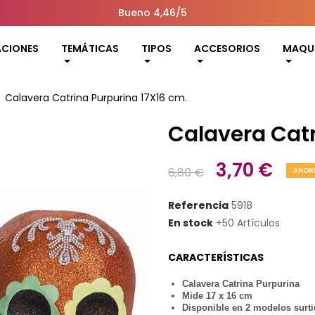
Bueno 4,46/5
ACIONES
TEMÁTICAS
TIPOS
ACCESORIOS
MAQUI
Calavera Catrina Purpurina 17X16 cm.
Calavera Catr
3,70 €
6,80 €
AHORR
Referencia
5918
En stock
+50 Artículos
CARACTERÍSTICAS
Calavera Catrina Purpurina
Mide 17 x 16 cm
Disponible en 2 modelos surt