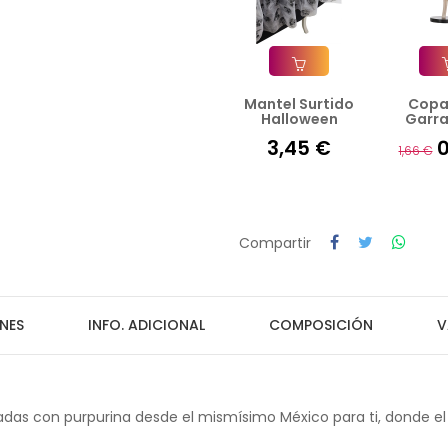
Mantel Surtido
Copa
Añadir A La Cesta
Añad
Halloween
Garra
3,45 €
0
1,66 €
Compartir
NES
INFO. ADICIONAL
COMPOSICIÓN
V
tadas con purpurina desde el mismísimo México para ti, donde el