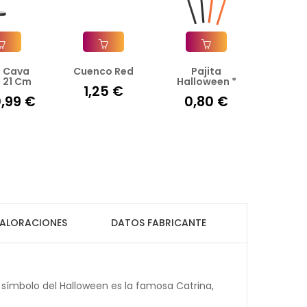
 Cava
Cuenco Red
Pajita
ir A La Cesta
Añadir A La Cesta
Añadir A La Cesta
 21 Cm
Halloween *
1,25 €
,99 €
0,80 €
ALORACIONES
DATOS FABRICANTE
 símbolo del Halloween es la famosa Catrina,