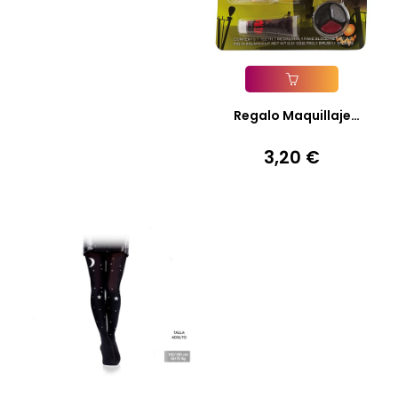
Añadir A La Cesta
Regalo Maquillaje
Halloween...
3,20 €
Precio