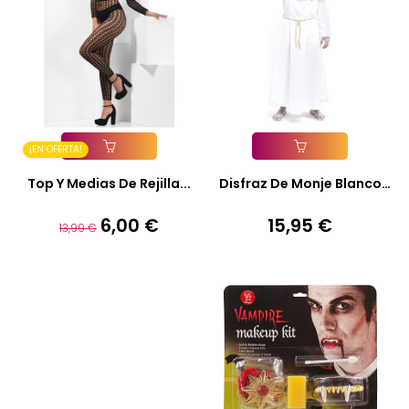
¡EN OFERTA!
Añadir A La Cesta
Añadir A La Cesta
Top Y Medias De Rejilla...
Disfraz De Monje Blanco
Adulto
6,00 €
15,95 €
Precio
Precio
Precio
13,99 €
base