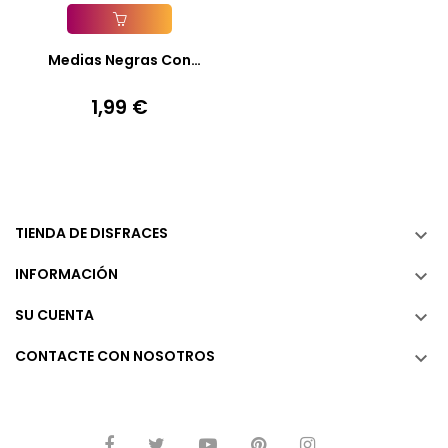
Añadir A La Cesta
Medias Negras Con
Estrellas...
1,99 €
Precio
TIENDA DE DISFRACES

INFORMACIÓN

SU CUENTA

CONTACTE CON NOSOTROS
