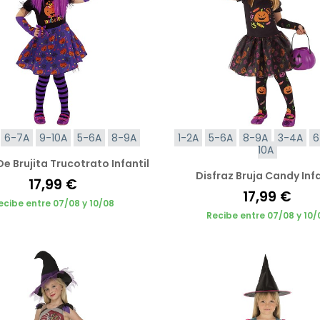
6-7A
9-10A
5-6A
8-9A
1-2A
5-6A
8-9A
3-4A
6
10A
De Brujita Trucotrato Infantil
Disfraz Bruja Candy Infa
17,99 €
17,99 €
ecibe entre 07/08 y 10/08
Recibe entre 07/08 y 10/