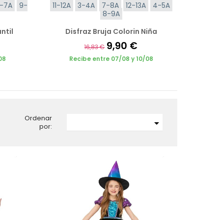
-7A
9-
11-12A
3-4A
7-8A
12-13A
4-5A
8-9A
ntil
Disfraz Bruja Colorin Niña
9,90 €
16,83 €
08
Recibe entre 07/08 y 10/08
Ordenar

por: