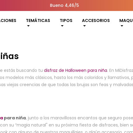
Bueno 4,46/5
ACIONES
TEMÁTICAS
TIPOS
ACCESORIOS
MAQUI
Niñas
que estás buscando tu
disfraz de Halloween para niña
. En MiDisf
los modelos más clásicos, hasta los más coloridos y llamativos
s viejas creencias de que todas las brujas son feas y malvada
ja
para niña
, junto a los maravillosos encantos que seguro po
 con su “magia natural" en su próxima fiesta de disfraces, bien
look con alguno de nuestros maquillajes, o algún accesorio, com