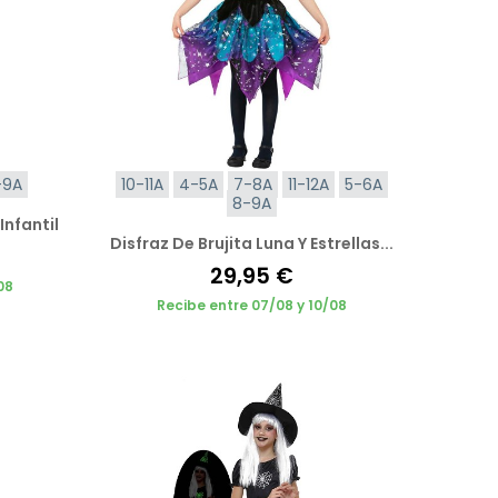
-9A
10-11A
4-5A
7-8A
11-12A
5-6A
8-9A
Infantil
Disfraz De Brujita Luna Y Estrellas...
29,95 €
08
Recibe entre 07/08 y 10/08