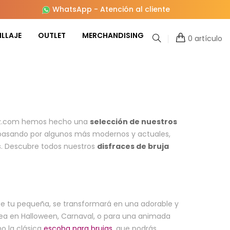
WhatsApp
-
Atención al cliente
LLAJE
OUTLET
MERCHANDISING
0 artículo
raz.com hemos hecho una
selección de nuestros
, pasando por algunos más modernos y actuales,
s. Descubre todos nuestros
disfraces de bruja
see tu pequeña, se transformará en una adorable y
 sea en Halloween, Carnaval, o para una animada
o la clásica
escoba para brujas
, que podrás