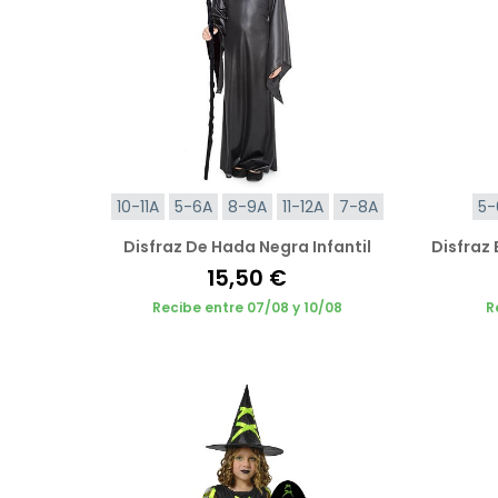
10-11A
5-6A
8-9A
11-12A
7-8A
5-
Disfraz De Hada Negra Infantil
Disfraz 
15,50 €
Recibe entre 07/08 y 10/08
R