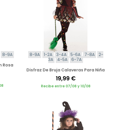
8-9A
8-9A
1-2A
3-4A
5-6A
7-8A
2-
3A
4-5A
6-7A
n Rosa
Disfraz De Bruja Calaveras Para Niña
19,99 €
08
Recibe entre 07/08 y 10/08