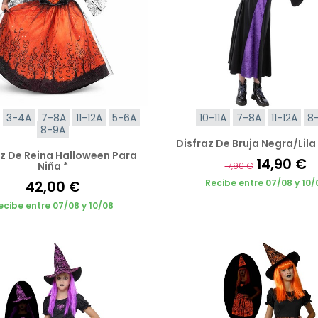
3-4A
7-8A
11-12A
5-6A
10-11A
7-8A
11-12A
8
8-9A
Disfraz De Bruja Negra/Lila 
az De Reina Halloween Para
14,90 €
Niña *
17,90 €
42,00 €
Recibe entre 07/08 y 10/
ecibe entre 07/08 y 10/08