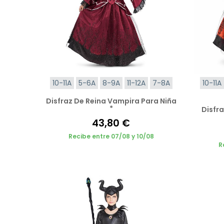
10-11A
5-6A
8-9A
11-12A
7-8A
10-11A
Disfraz De Reina Vampira Para Niña
*
Disfr
43,80 €
Recibe entre 07/08 y 10/08
R