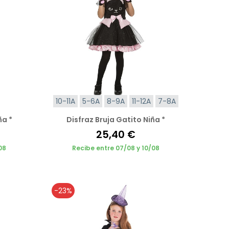
10-11A
5-6A
8-9A
11-12A
7-8A
ña *
Disfraz Bruja Gatito Niña *
25,40 €
08
Recibe entre 07/08 y 10/08
-23%