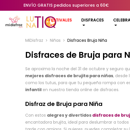
ENVÍO GRATIS pedidos superiores a 60€
FESTIVALES
DISFRACES
CELEBR
MiDisfraz
Niñas
Disfraces Bruja Niña
Disfraces de Bruja para 
Se aproxima la noche del 31 de octubre y seguro 
mejores disfraces de brujita para niñas
, desde 
como los tutus, para que tu pequeña rompa con esa
infantil
en nuestra tienda online de disfraces.
Disfraz de Bruja para Niña
Con estos
alegres y divertidos
disfraces de bru
encantadora brujita, ideal para deslumbrar a todos
tarde con amigos. Si quieres, puedes completar su 