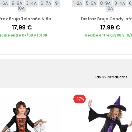
5-6A
8-9A
3-4A
6-7A
9-
1-2A
5-6A
8-9A
3-4A
6
10A
10A
fraz Bruja Telaraña Niña
Disfraz Bruja Candy Infa
17,99 €
17,99 €
ecibe entre 07/08 y 10/08
Recibe entre 07/08 y 10/
Hay 39 productos.
-17%