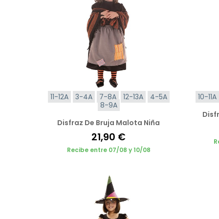
11-12A
3-4A
7-8A
12-13A
4-5A
10-11A
8-9A
Disf
Disfraz De Bruja Malota Niña
21,90 €
R
Recibe entre 07/08 y 10/08