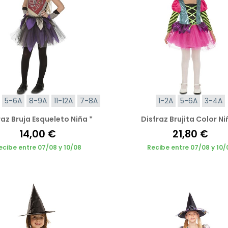
5-6A
8-9A
11-12A
7-8A
1-2A
5-6A
3-4A
raz Bruja Esqueleto Niña *
Disfraz Brujita Color Ni
14,00 €
21,80 €
ecibe entre 07/08 y 10/08
Recibe entre 07/08 y 10/