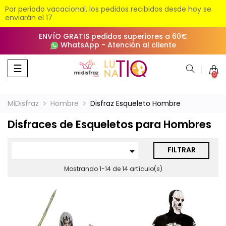
Por periodo vacacional, los pedidos recibidos desde hoy se
enviarán el 17
ENVÍO GRATIS pedidos superiores a 60€
WhatsApp
-
Atención al cliente
Navegación
☰
0
de
palanca
MiDisfraz
Hombre
Disfraz Esqueleto Hombre
Disfraces de Esqueletos para Hombres
FILTRAR

Mostrando 1-14 de 14 artículo(s)