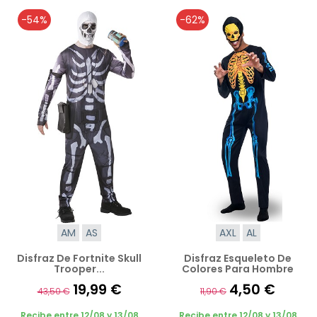
-54%
-62%
AM
AS
AXL
AL
Disfraz De Fortnite Skull
Disfraz Esqueleto De
Trooper...
Colores Para Hombre
19,99 €
4,50 €
43,50 €
11,90 €
Recibe entre 12/08 y 13/08
Recibe entre 12/08 y 13/08