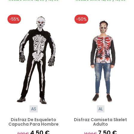
-55%
-50%
AS
AL
Disfraz De Esqueleto
Disfraz Camiseta Skelet
Capucha Para Hombre
Adulto
4,50 €
7,50 €
9,90 €
14,94 €