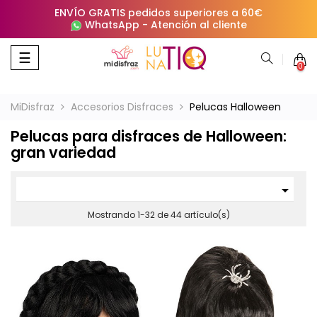
ENVÍO GRATIS pedidos superiores a 60€
WhatsApp
-
Atención al cliente
Navegación
☰
0
de
palanca
MiDisfraz
Accesorios Disfraces
Pelucas Halloween
Pelucas para disfraces de Halloween:
gran variedad

Mostrando 1-32 de 44 artículo(s)