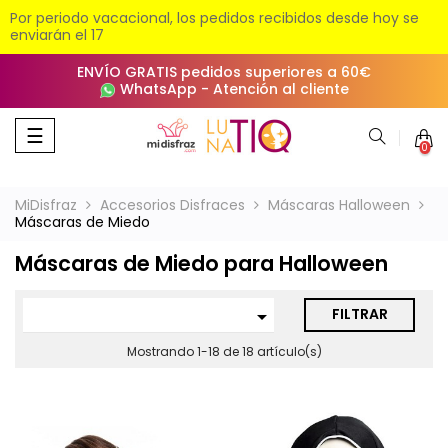
Por periodo vacacional, los pedidos recibidos desde hoy se
enviarán el 17
ENVÍO GRATIS pedidos superiores a 60€
WhatsApp
-
Atención al cliente
Navegación
☰
0
de
palanca
MiDisfraz
Accesorios Disfraces
Máscaras Halloween
Máscaras de Miedo
Máscaras de Miedo para Halloween
FILTRAR

Mostrando 1-18 de 18 artículo(s)