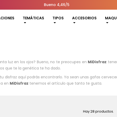
Bueno 4,46/5
ACIONES
TEMÁTICAS
TIPOS
ACCESORIOS
MAQUI
 tanta luz en los ojos? Bueno, no te preocupes en
MiDisfraz
tene
os que te la genética te ha dado.
 disfraz aquí podrás encontrarlo. Ya sean unas gafas cervecer
oca en
MiDisfraz
tenemos el artículo que tanto te gusta.
Hay 28 productos.