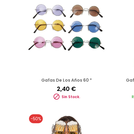
Gafas De Los Años 60 *
Gaf
2,40 €

Sin Stock.
R
-50%