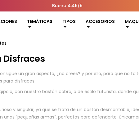
Bueno 4,46/5
ACIONES
TEMÁTICAS
TIPOS
ACCESORIOS
MAQUI
tes
 Disfraces
consigue un gran aspecto, ¿no crees? y por ello, para que no f
s para disfraces.
egipcio, con nuestro bastón cobra, o de estilo futurista, donde
oso y singular, ya que se trata de un bastón desmontable, ideal s
n unas “pequeñas armas”, perfectas para defenderte, únicamente