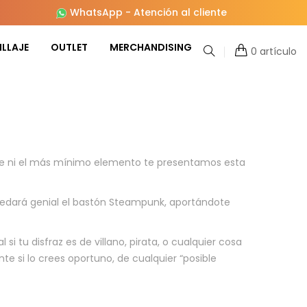
WhatsApp
-
Atención al cliente
LLAJE
OUTLET
MERCHANDISING
0 artículo
alte ni el más mínimo elemento te presentamos esta
 quedará genial el bastón Steampunk, aportándote
i tu disfraz es de villano, pirata, o cualquier cosa
 si lo crees oportuno, de cualquier “posible